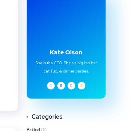
Kate Olson
She is the CEO. She's a big fan her
cat Tux, & dinner parties.
Categories
Artikel
(2)