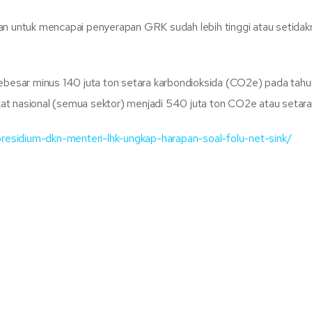
 untuk mencapai penyerapan GRK sudah lebih tinggi atau setida
 sebesar minus 140 juta ton setara karbondioksida (CO2e) pada ta
at nasional (semua sektor) menjadi 540 juta ton CO2e atau setara 
-presidium-dkn-menteri-lhk-ungkap-harapan-soal-folu-net-sink/