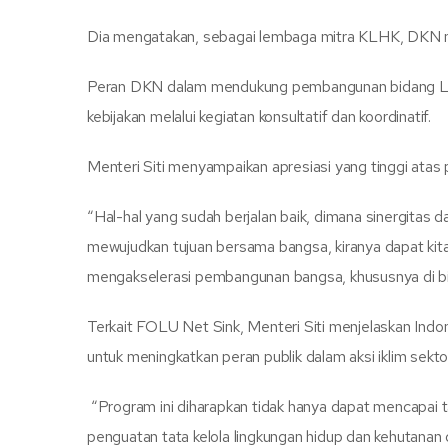
Dia mengatakan, sebagai lembaga mitra KLHK, DKN mer
Peran DKN dalam mendukung pembangunan bidang Ling
kebijakan melalui kegiatan konsultatif dan koordinatif.
Menteri Siti menyampaikan apresiasi yang tinggi atas 
“Hal-hal yang sudah berjalan baik, dimana sinergitas
mewujudkan tujuan bersama bangsa, kiranya dapat kita
mengakselerasi pembangunan bangsa, khususnya di bid
Terkait FOLU Net Sink, Menteri Siti menjelaskan Ind
untuk meningkatkan peran publik dalam aksi iklim sekto
“Program ini diharapkan tidak hanya dapat mencapai
penguatan tata kelola lingkungan hidup dan kehutanan d