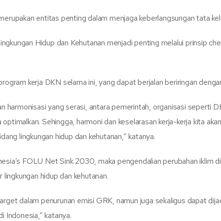
upakan entitas penting dalam menjaga keberlangsungan tata kelol
kungan Hidup dan Kehutanan menjadi penting melalui prinsip che
program kerja DKN selama ini, yang dapat berjalan beriringan denga
 dan harmonisasi yang serasi, antara pemerintah, organisasi seper
 optimalkan. Sehingga, harmoni dan keselarasan kerja-kerja kita 
ang lingkungan hidup dan kehutanan,” katanya.
onesia’s FOLU Net Sink 2030, maka pengendalian perubahan iklim di
r lingkungan hidup dan kehutanan.
 target dalam penurunan emisi GRK, namun juga sekaligus dapat 
i Indonesia,” katanya.