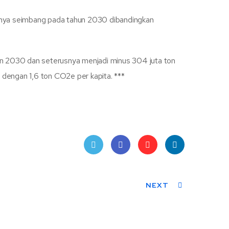
knya seimbang pada tahun 2030 dibandingkan
hun 2030 dan seterusnya menjadi minus 304 juta ton
dengan 1,6 ton CO2e per kapita. ***
Twit
Face
Pint
Linke
ter
book
eres
NEXT
dIn
t