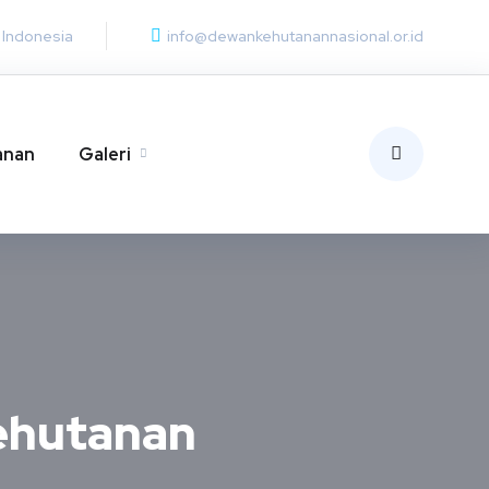
, Indonesia
info@dewankehutanannasional.or.id
anan
Galeri
Kehutanan