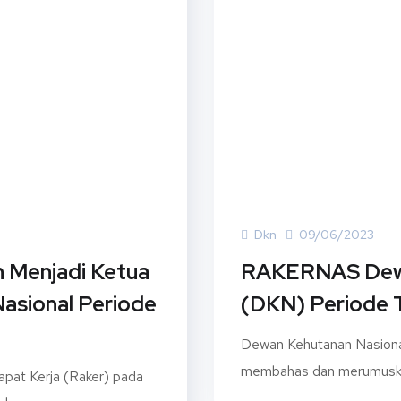
Dkn
09/06/2023
 Menjadi Ketua
RAKERNAS Dewa
asional Periode
(DKN) Periode 
Dewan Kehutanan Nasiona
membahas dan merumuskan
pat Kerja (Raker) pada